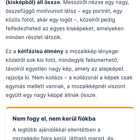
(kisképből) áll össze
. Messziről nézve egy nagy,
összefüggő motívumot látsz – egy portrét, egy
közös fotót, akár egy logót –, közelről pedig
felfedezheted az egyes kisképeket, amelyeken
minden részlet látszik.
Ez a
kétfázisú élmény
a mozaikkép lényege:
közelről sok kis fotó, mindegyik felismerhető;
távolról egyetlen nagy kép, amely az alapképet
rajzolja ki. Nem kollázs – a kollázsnál a képek csak
egymás mellett vannak, a mozaikképnél viszont
együtt egy nagy képpé állnak össze.
Nem fogy el, nem kerül fiókba
A legtöbb ajándékkal ellentétben a
mozaikkép falra kerül, látható marad, és