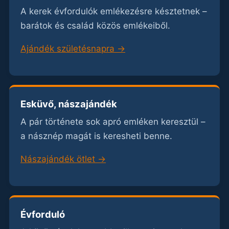
A kerek évfordulók emlékezésre késztetnek –
barátok és család közös emlékeiből.
Ajándék születésnapra →
Esküvő, nászajándék
A pár története sok apró emléken keresztül –
a násznép magát is keresheti benne.
Nászajándék ötlet →
Évforduló