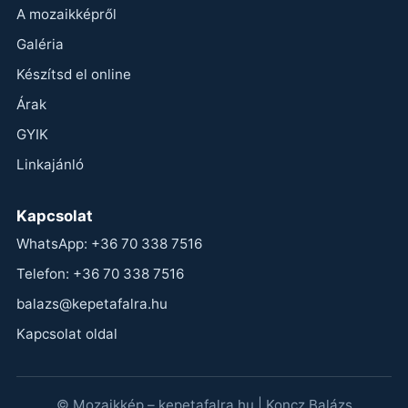
A mozaikképről
Galéria
Készítsd el online
Árak
GYIK
Linkajánló
Kapcsolat
WhatsApp: +36 70 338 7516
Telefon: +36 70 338 7516
balazs@kepetafalra.hu
Kapcsolat oldal
© Mozaikkép – kepetafalra.hu | Koncz Balázs