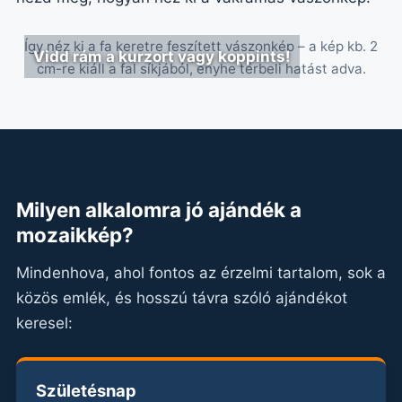
Így néz ki a fa keretre feszített vászonkép – a kép kb. 2
Vidd rám a kurzort vagy koppints!
cm-re kiáll a fal síkjából, enyhe térbeli hatást adva.
Milyen alkalomra jó ajándék a
mozaikkép?
Mindenhova, ahol fontos az érzelmi tartalom, sok a
közös emlék, és hosszú távra szóló ajándékot
keresel:
Születésnap