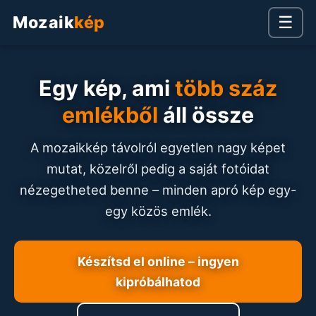
Mozaik
kép
☰
Egy kép, ami
több száz
emlékből
áll össze
A mozaikkép távolról egyetlen nagy képet
mutat, közelről pedig a saját fotóidat
nézegetheted benne – minden apró kép egy-
egy közös emlék.
Készítsd el online – ingyen
kipróbálhatod