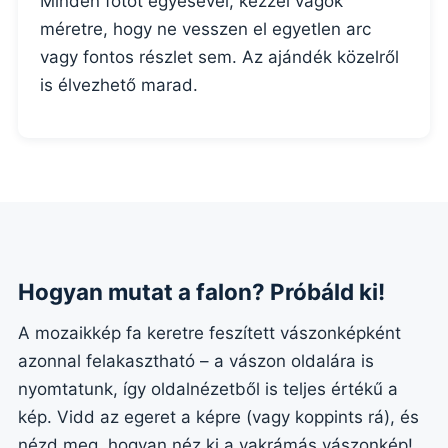
Minden fotót egyesével, kézzel vágok
méretre, hogy ne vesszen el egyetlen arc
vagy fontos részlet sem. Az ajándék közelről
is élvezhető marad.
Hogyan mutat a falon? Próbáld ki!
A mozaikkép fa keretre feszített vászonképként
azonnal felakasztható – a vászon oldalára is
nyomtatunk, így oldalnézetből is teljes értékű a
kép. Vidd az egeret a képre (vagy koppints rá), és
nézd meg, hogyan néz ki a vakrámás vászonkép!