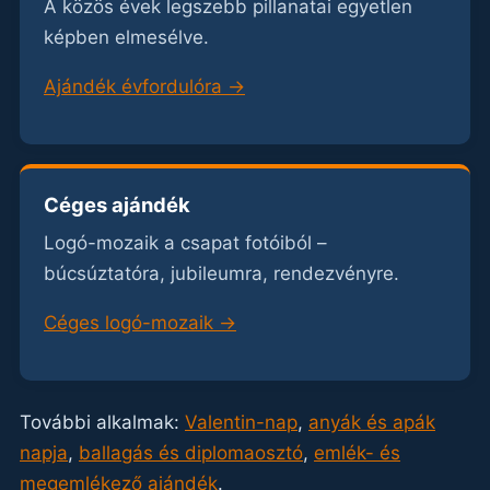
A közös évek legszebb pillanatai egyetlen
képben elmesélve.
Ajándék évfordulóra →
Céges ajándék
Logó-mozaik a csapat fotóiból –
búcsúztatóra, jubileumra, rendezvényre.
Céges logó-mozaik →
További alkalmak:
Valentin-nap
,
anyák és apák
napja
,
ballagás és diplomaosztó
,
emlék- és
megemlékező ajándék
.